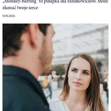
„Monkey-barring” to pułapka dla randkowiczów. Może
złamać twoje serce
13.10.2025