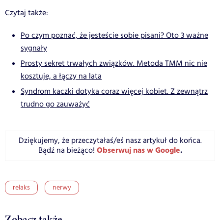
Czytaj także:
Po czym poznać, że jesteście sobie pisani? Oto 3 ważne
sygnały
Prosty sekret trwałych związków. Metoda TMM nic nie
kosztuje, a łączy na lata
Syndrom kaczki dotyka coraz więcej kobiet. Z zewnątrz
trudno go zauważyć
Dziękujemy, że przeczytałaś/eś nasz artykuł do końca.
Obserwuj nas w Google
.
Bądź na bieżąco!
relaks
nerwy
Zobacz także