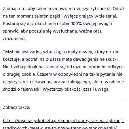
Zadbaj o to, aby takim rozmowom towarzyszył spokój. Odłóż
na ten moment telefon z ręki i wyłącz grający w tle serial.
Postaraj się dać ukochanej osobie 100% swojej uwagi i
sprawić, aby poczuła się wysłuchana, ważna oraz
zrozumiana.
TMM nie jest żadną sztuczką, to mały nawey, który nic nie
kosztuje, a potrafi na dłuższą metę dawać genialne skutki.
Nie trzeba jednak nastawiać się od razu na ogromne odkrycia
o drugiej osobie. Czasem w odpowiedni na takie pytania nie
usłyszysz nic ciekawego, ani zaskakującego, ale tu wcale nie
chodzi o fajerwerki. Wystarczy bliskość, czas i uwaga.
Zobacz także:
https://inspiracje.kobieta.pl/emocje/konczy-sie-era-aplikacji-
randkowych-meet-cute-to-nowy-trend-w-randkowaniu/