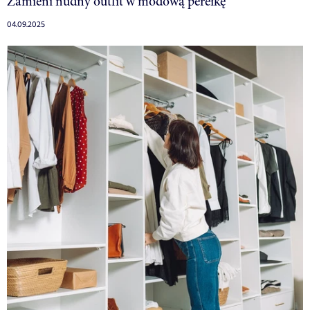
Zamieni nudny outfit w modową perełkę
04.09.2025