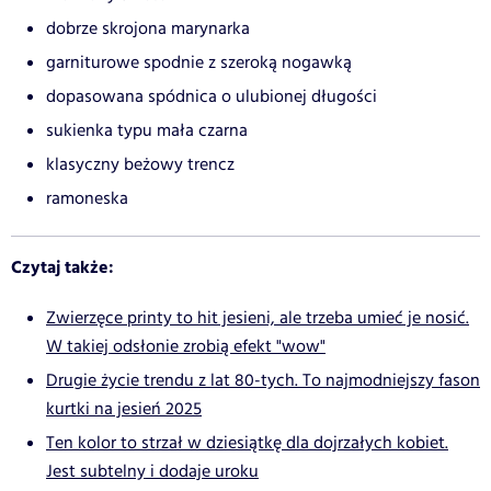
dobrze skrojona marynarka
garniturowe spodnie z szeroką nogawką
dopasowana spódnica o ulubionej długości
sukienka typu mała czarna
klasyczny beżowy trencz
ramoneska
Czytaj także:
Zwierzęce printy to hit jesieni, ale trzeba umieć je nosić.
W takiej odsłonie zrobią efekt "wow"
Drugie życie trendu z lat 80-tych. To najmodniejszy fason
kurtki na jesień 2025
Ten kolor to strzał w dziesiątkę dla dojrzałych kobiet.
Jest subtelny i dodaje uroku