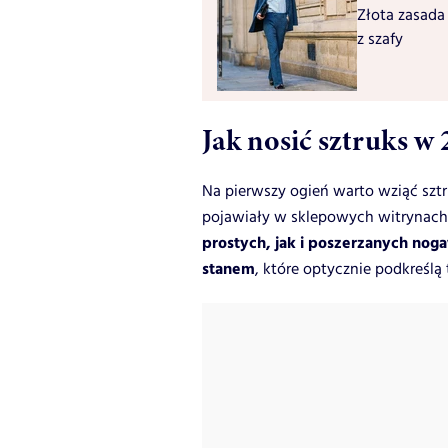
Złota zasada
z szafy
Jak nosić sztruks w
Na pierwszy ogień warto wziąć szt
pojawiały w sklepowych witrynach 
prostych, jak i poszerzanych nog
stanem
, które optycznie podkreślą