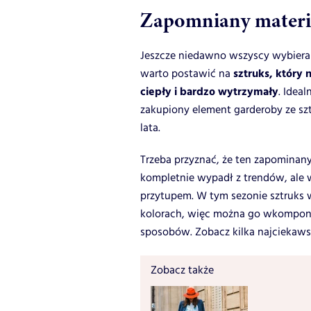
Zapomniany materia
Jeszcze niedawno wszyscy wybierali 
sztruks, który n
warto postawić na
ciepły i bardzo wytrzymały
. Idea
zakupiony element garderoby ze sz
lata.
Trzeba przyznać, że ten zapominany
kompletnie wypadł z trendów, ale 
przytupem. W tym sezonie sztruks
kolorach, więc można go wkomponow
sposobów. Zobacz kilka najciekawsz
Zobacz także