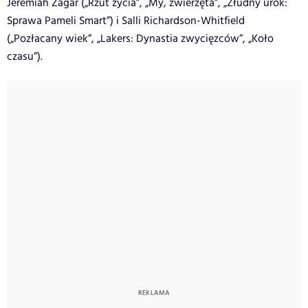
Jeremiah Zagar („Rzut życia”, „My, zwierzęta”, „Złudny urok:
Sprawa Pameli Smart”) i Salli Richardson-Whitfield
(„Pozłacany wiek”, „Lakers: Dynastia zwycięzców”, „Koło
czasu”).