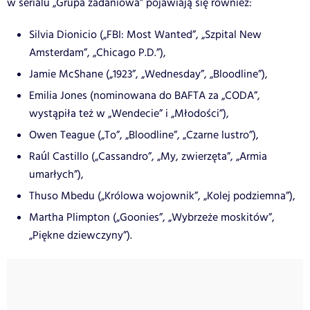
w serialu „Grupa zadaniowa” pojawiają się również:
Silvia Dionicio („FBI: Most Wanted”, „Szpital New
Amsterdam”, „Chicago P.D.”),
Jamie McShane („1923”, „Wednesday”, „Bloodline”),
Emilia Jones (nominowana do BAFTA za „CODA”,
wystąpiła też w „Wendecie” i „Młodości”),
Owen Teague („To”, „Bloodline”, „Czarne lustro”),
Raúl Castillo („Cassandro”, „My, zwierzęta”, „Armia
umarłych”),
Thuso Mbedu („Królowa wojownik”, „Kolej podziemna”),
Martha Plimpton („Goonies”, „Wybrzeże moskitów”,
„Piękne dziewczyny”).