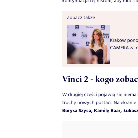
kontynuacja tej historii, aby móc s
Zobacz także
Kraków ponown
CAMERA za n
Vinci 2 - kogo zoba
W drugiej części pojawią się niemal
trochę nowych postaci. Na ekrani
Borysa Szyca, Kamilę Baar, Łukasz