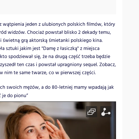
z wątpienia jeden z ulubionych polskich filmów, który
śród widzów. Chociaż powstał blisko 2 dekady temu,
i świetną grą aktorską śmietanki polskiego kina.
 sztuki jakim jest "Damę z łasiczką" z miejsca
to spodziewał się, że na drugą część trzeba będzie
rzyszedł ten czas i powstał upragniony sequel. Zobacz,
w nim te same twarze, co w pierwszej części.
zach swoich mężów, a do 80-letniej mamy wpadają jak
 je do pionu”