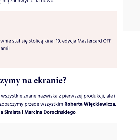
ię nią zachwycić na nowo.
ie stał się stolicą kina: 19. edycja Mastercard OFF
ami!
czymy na ekranie?
 wszystkie znane nazwiska z pierwszej produkcji, ale i
Roberta Więckiewicza,
e zobaczymy przede wszystkim
a Simlata i Marcina Dorocińskiego
.