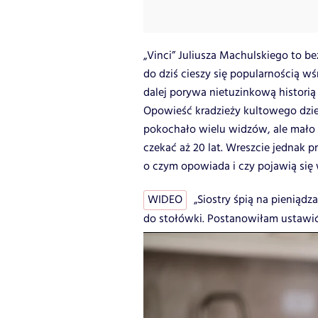
„Vinci” Juliusza Machulskiego to be
do dziś cieszy się popularnością w
dalej porywa nietuzinkową historią 
Opowieść kradzieży kultowego dzieła
pokochało wielu widzów, ale mało k
czekać aż 20 lat. Wreszcie jednak p
o czym opowiada i czy pojawią się 
WIDEO
„Siostry śpią na pieniąd
do stołówki. Postanowiłam ustawić