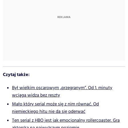
Czytaj także:
Był wielkim oscarowym „przegranym”. Od 1. minuty
wciąga widza bez reszty
Mało który serial może się z nim równać. Od
niemieckiego hitu nie da się oderwać
Ten serial z HBO jest jak emocjonalny rollercoaster. Gra
aktorska na najwyższym poziomie