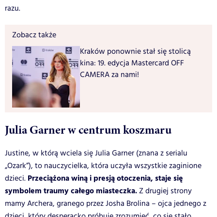
razu.
Zobacz także
Kraków ponownie stał się stolicą
kina: 19. edycja Mastercard OFF
CAMERA za nami!
Julia Garner w centrum koszmaru
Justine, w którą wciela się Julia Garner (znana z serialu
„Ozark”), to nauczycielka, która uczyła wszystkie zaginione
Przeciążona winą i presją otoczenia, staje się
dzieci.
symbolem traumy całego miasteczka.
Z drugiej strony
mamy Archera, granego przez Josha Brolina – ojca jednego z
dzieci, który desperacko próbuje zrozumieć, co się stało.