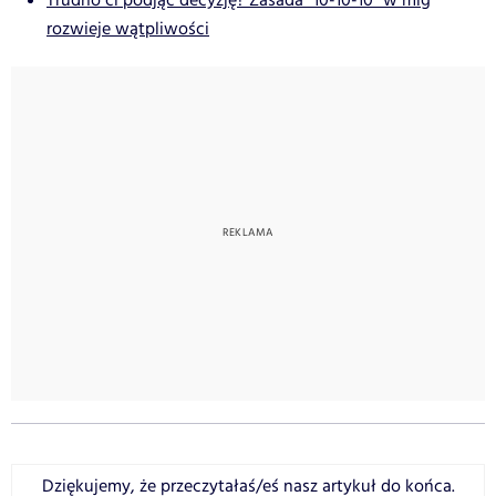
Trudno ci podjąć decyzję? Zasada "10-10-10" w mig
rozwieje wątpliwości
Dziękujemy, że przeczytałaś/eś nasz artykuł do końca.